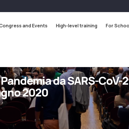
Congress and Events
High-level training
For Schoo
 Pandemia da SARS-CoV-2
ugno 2020