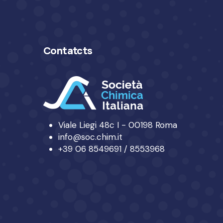
Contatcts
Viale Liegi 48c I - 00198 Roma
info@soc.chim.it
+39 06 8549691 / 8553968